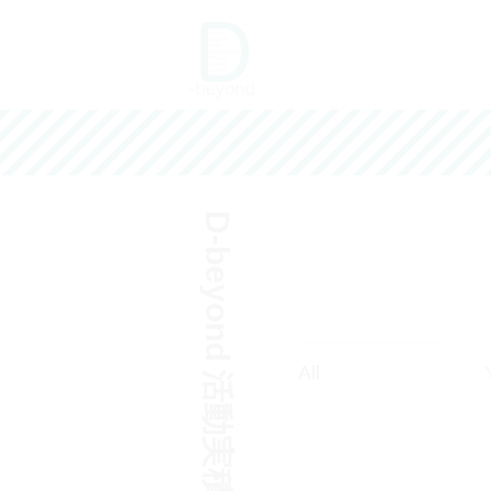
コ
ン
d-beyond
テ
可能性の壁を越えていく
ン
ツ
へ
D-beyond 活動実積
ス
キ
ッ
プ
All