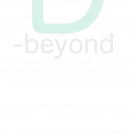
ベントを開催できることは大変感慨深いものがありました。
ドサイクル初心者でした。皆さん最初は恐る恐るという様子で
最後はコートを飛び出して坂道を経験されるような場面もあり
用することを想定されている様子で、イベント主催者として大
2月11日に滋賀県希望が丘文化公園で開催させていただきまし
競技で使用する場所をハンドサイクルの体験会で使用させてい
が、時折のぞく太陽に参加者の皆さんと一喜一憂しながら体験
したリレーは、参加者やその家族も一緒になって行いました。
さんが「頑張れー！」と応援しながら追いかけている姿が印象
ボランティアスタッフを十分に確保できない中での開催でした