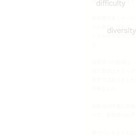
地元でこのようなイ
参加者の多くがハン
ドル操作に慣れて、
クルを日常生活で使
た。
滋賀県での開催は、
場で普段はトラック
寒空ではありました
出来ました。
体験会の終盤に実施
ーで、参加者のお子
両イベントとともに