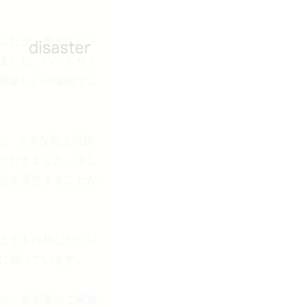
したが、徐々にハン
ました。ハンドサイ
変嬉しい一場面でし
た。大きな陸上競技
ただきました。少し
会を運営することが
とても白熱したリレ
に残っています。
が、参加者のご家族