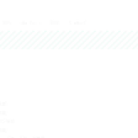
osophy
Business
Staff
Contact
検
索:
事業
事業
バン事業
事業