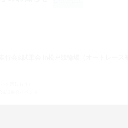
走行会&試乗会 in松戸競輪場（オートレース
ルを楽しもう /
会&試乗会イベント