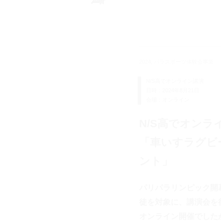
2024, パラスポーツ体験会事業
N/S高でオンライン講演
日時：2024年8月21日
会場：オンライン
N/S高でオンラ
「車いすラグビ
ント」
パリパラリンピック開
徒を対象に、講演会を
オンライン開催でした