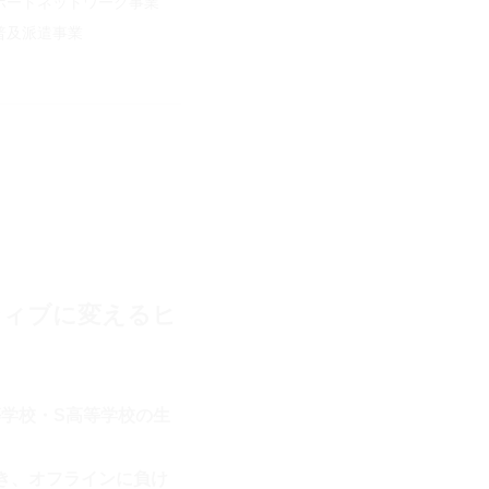
ポートネットワーク事業
普及派遣事業
ティブに変えるヒ
等学校・S高等学校の生
き、オフラインに負け