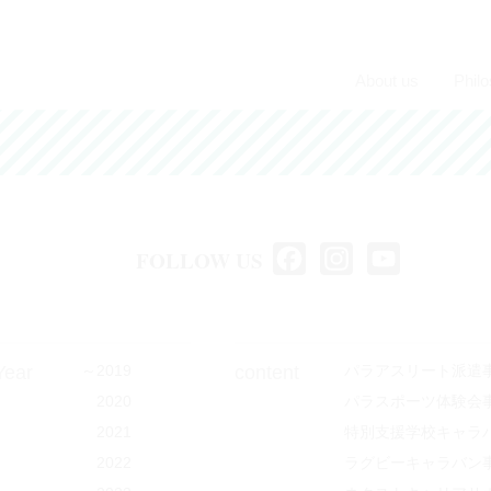
About us
Phil
FOLLOW US
F
I
Y
a
n
o
c
s
u
e
t
T
Year
～2019
content
パラアスリート派遣
b
a
u
2020
パラスポーツ体験会
o
g
b
2021
特別支援学校キャラ
o
r
e
2022
ラグビーキャラバン
k
a