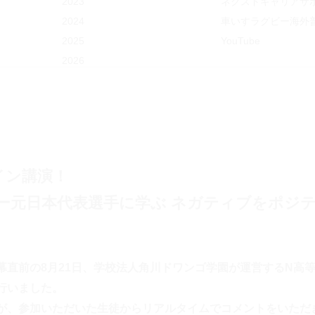
2023
ネクストキャリアサ
m
2024
車いすラグビー海外
2025
YouTube
2026
イン講演！
ー元日本代表選手に学ぶ ネガティブをポジ
幕直前の8月21日、学校法人角川ドワンゴ学園が運営するN高
行いました。
が、参加いただいた生徒からリアルタイムでコメントをいただ