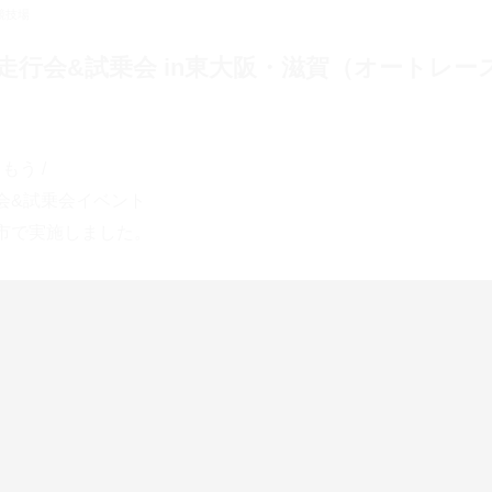
競技場
走行会&試乗会 in東大阪・滋賀（オートレー
もう /
会&試乗会イベント
市で実施しました。