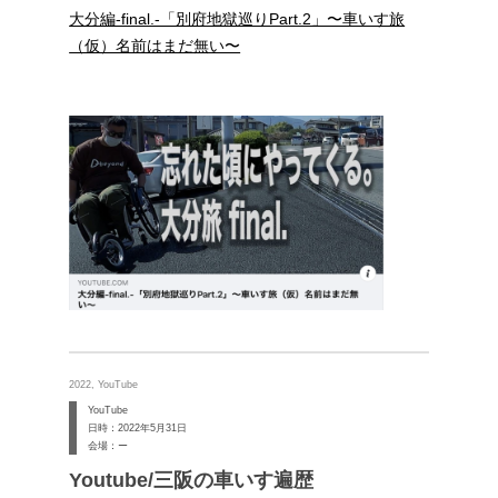
大分編-final.-「別府地獄巡りPart.2」〜車いす旅
（仮）名前はまだ無い〜
2022, YouTube
YouTube
日時：2022年5月31日
会場：ー
Youtube/三阪の車いす遍歴