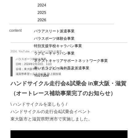
m
2024
2025
2026
content
パラアスリート派遣事業
パラスポーツ体験会事業
特別支援学校キャラバン事業
2024, YouTube, パラスポーツ体験会事業
ラグビーキャラバン事業
パラスポーツ体験会事業
ネクストキャリアサポートネットワーク事業
日時：2024年2月10日、11日
車いすラグビー海外普及派遣事業
会場：東大阪市立ウィルチェアスポーツコート
滋賀県希望ヶ丘文化公園 陸上競技場
YouTube
ハンドサイクル走行会&試乗会 in東大阪・滋賀
（オートレース補助事業完了のお知らせ）
\ ハンドサイクルを楽しもう /
ハンドサイクルの走行会&試乗会イベント
東大阪市と滋賀県野洲市で実施しました。