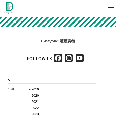
コ
メ
ニ
ン
ュ
d-beyond
可能性の壁を越えていく
テ
ー
ン
ツ
へ
D-beyond 活動実積
ス
キ
F
I
Y
FOLLOW US
ッ
a
n
o
プ
c
s
u
All
e
t
T
b
a
u
Year
～2019
2020
o
g
b
2021
o
r
e
2022
k
a
2023