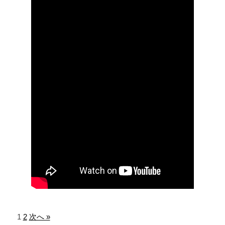
1
2
次へ »