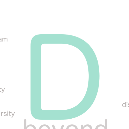
2023
ネクストキャリアサ
m
2024
車いすラグビー海外
2025
YouTube
2026
協賛・サポート