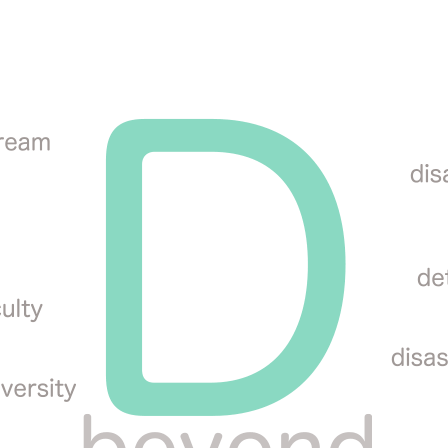
2023
ネクストキャリアサ
m
2024
車いすラグビー海外
2025
YouTube
2026
協賛・サポート